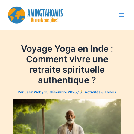
Aller
au
contenu
Main
Men
Voyage Yoga en Inde :
Comment vivre une
retraite spirituelle
authentique ?
Par
Jack Web
/
29 décembre 2025
/
Activités & Loisirs