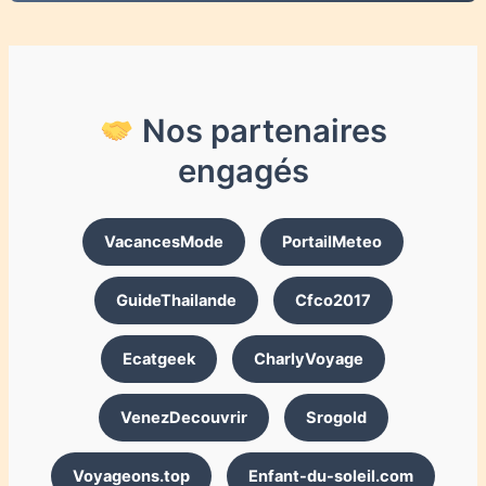
Nos partenaires
engagés
VacancesMode
PortailMeteo
GuideThailande
Cfco2017
Ecatgeek
CharlyVoyage
VenezDecouvrir
Srogold
Voyageons.top
Enfant-du-soleil.com