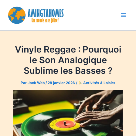
Aller
au
contenu
Main
Men
Vinyle Reggae : Pourquoi
le Son Analogique
Sublime les Basses ?
Par
Jack Web
/
28 janvier 2026
/
Activités & Loisirs