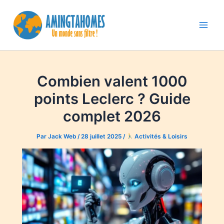
Aller
au
contenu
Main
Men
Combien valent 1000
points Leclerc ? Guide
complet 2026
Par
Jack Web
/
28 juillet 2025
/
Activités & Loisirs