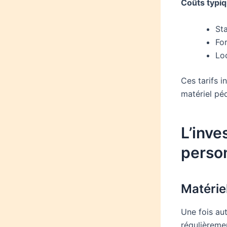
Coûts typiq
St
Fo
Lo
Ces tarifs i
matériel pé
L’inve
perso
Matérie
Une fois au
régulièreme