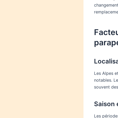
changement 
remplacement
Facteu
parap
Localis
Les Alpes et
notables. L
souvent des 
Saison 
Les période