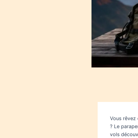
Vous rêvez 
? Le parapen
vols découve