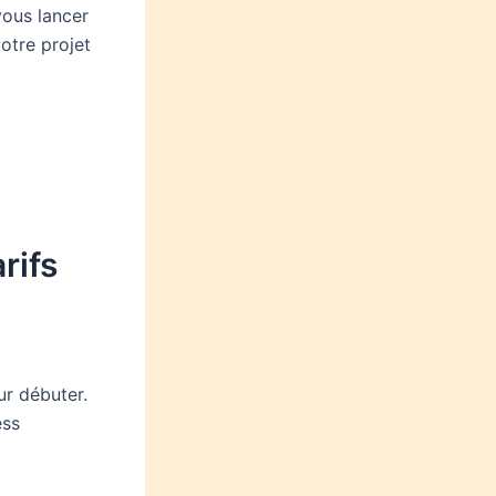
vous lancer
otre projet
rifs
ur débuter.
ess