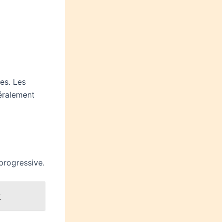
ses. Les
éralement
progressive.
?