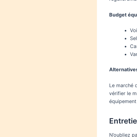
Budget équ
Vo
Se
Ca
Va
Alternativ
Le marché d
vérifier le
équipement 
Entreti
N’oubliez pa