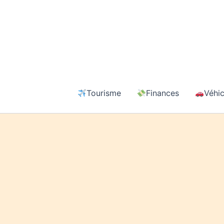
Aller
au
contenu
Tourisme
Finances
Véhic