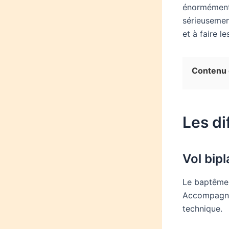
énormément.
sérieusemen
et à faire l
Contenu d
Les di
Vol bip
Le baptême d
Accompagné 
technique.