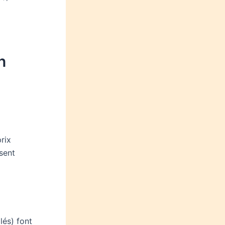
n
rix
sent
lés) font