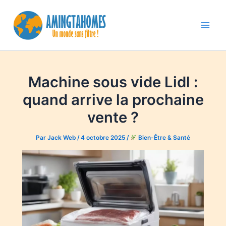
Aller
au
contenu
Main
Men
Machine sous vide Lidl :
quand arrive la prochaine
vente ?
Par
Jack Web
/
4 octobre 2025
/
Bien-Être & Santé