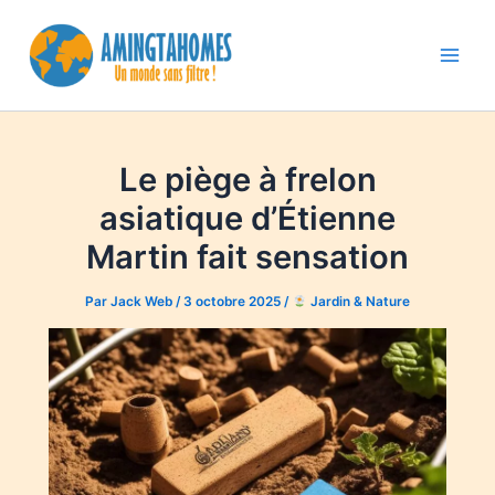
Aller
au
contenu
Main
Men
Le piège à frelon
asiatique d’Étienne
Martin fait sensation
Par
Jack Web
/
3 octobre 2025
/
Jardin & Nature