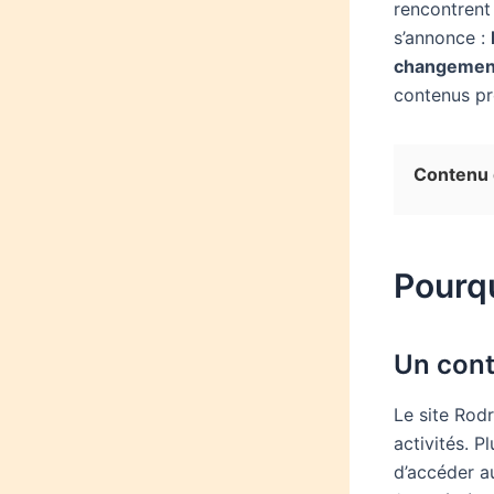
rencontrent
s’annonce :
changemen
contenus pr
Contenu d
Pourqu
Un cont
Le site Rod
activités. P
d’accéder au