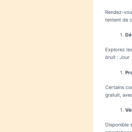
Rendez-vous
tentent de c
Dé
Explorez l
bruit : Jour
Pr
Certains co
gratuit, ave
Vér
Disponible s