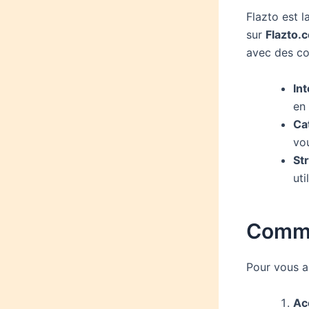
Flazto est l
sur
Flazto.
avec des con
Int
en
Ca
vo
St
uti
Commen
Pour vous ai
Acc