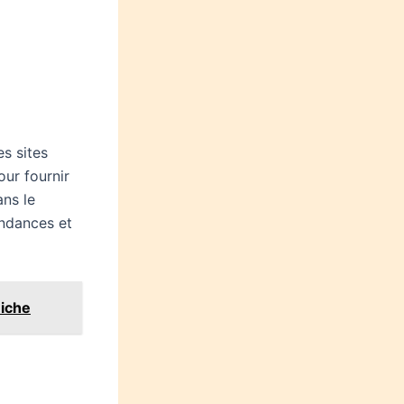
s sites
our fournir
ans le
endances et
niche