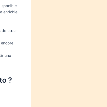
Disponible
e enrichie,
s de cœur
s encore
tir une
to ?