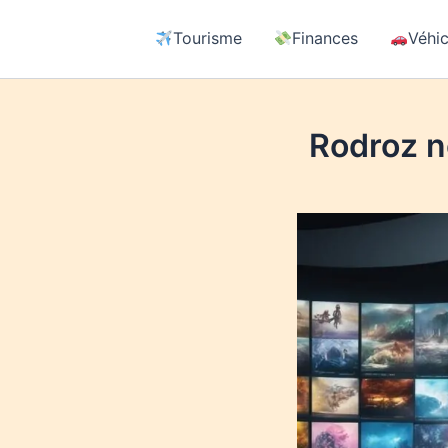
Tourisme
Finances
Véhic
Rodroz ne