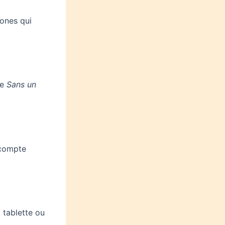
ones qui
re
Sans un
 compte
 tablette ou