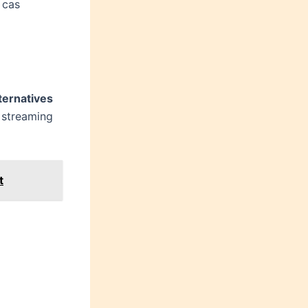
 cas
ternatives
 streaming
t