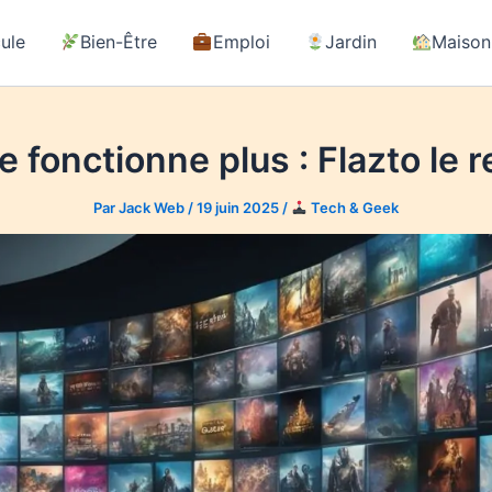
ule
Bien-Être
Emploi
Jardin
Maison
 fonctionne plus : Flazto le 
Par
Jack Web
/
19 juin 2025
/
Tech & Geek