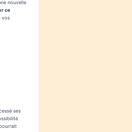
nne nouvelle
er ce
e vos
 cessé ses
ssibilité
pourrait