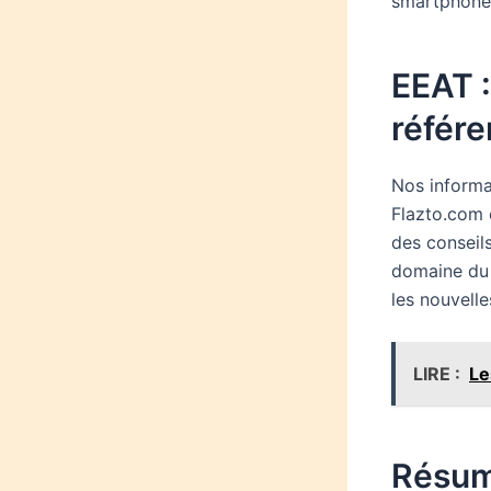
smartphone
EEAT 
référ
Nos informa
Flazto.com 
des conseils
domaine du 
les nouvelle
LIRE :
Le
Résum