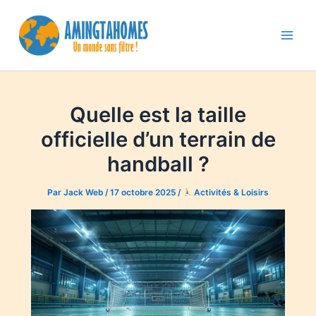
Aller
au
contenu
Main
Men
Quelle est la taille
officielle d’un terrain de
handball ?
Par
Jack Web
/
17 octobre 2025
/
Activités & Loisirs