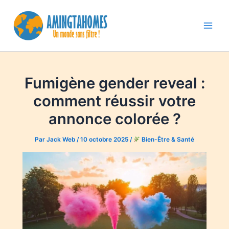
Aller
au
contenu
Main
Men
Fumigène gender reveal :
comment réussir votre
annonce colorée ?
Par
Jack Web
/
10 octobre 2025
/
Bien-Être & Santé