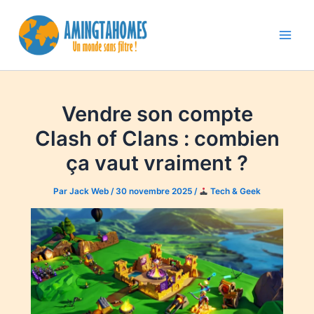
Aller
au
contenu
Main
Men
Vendre son compte
Clash of Clans : combien
ça vaut vraiment ?
Par
Jack Web
/
30 novembre 2025
/
Tech & Geek