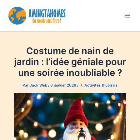
Aller
au
contenu
Main
Men
Costume de nain de
jardin : l’idée géniale pour
une soirée inoubliable ?
Par
Jack Web
/
6 janvier 2026
/
Activités & Loisirs