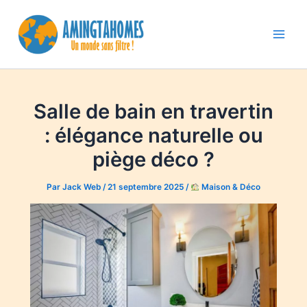
Aller
au
contenu
Main
Men
Salle de bain en travertin
: élégance naturelle ou
piège déco ?
Par
Jack Web
/
21 septembre 2025
/
Maison & Déco